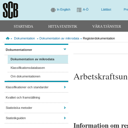
In English
A-Ö
Lättläst
Pr
STARTSIDA
HITTA STATISTIK
VÅRA TJÄNSTER
Dokumentation
Dokumentation av mikrodata
Registerdokumentation
»
»
»
Dokumentationer
Dokumentation av mikrodata
Klassifikationsdatabasen
Arbetskraftsu
Om dokumentationen
Klassifikationer och standarder
Kvalitet och framställning
Statistiska metoder
Statistikguiden
Information om reg