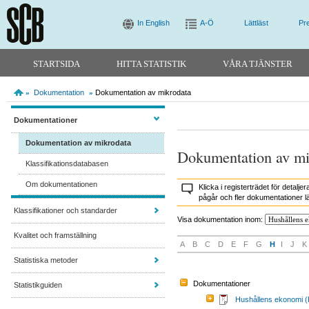
In English
A-Ö
Lättläst
Pr
STARTSIDA
HITTA STATISTIK
VÅRA TJÄNSTER
Dokumentation
Dokumentation av mikrodata
»
»
Dokumentationer
Dokumentation av mikrodata
Dokumentation av mi
Klassifikationsdatabasen
Om dokumentationen
Klicka i registerträdet för deta
pågår och fler dokumentationer lä
Klassifikationer och standarder
Visa dokumentation inom:
Kvalitet och framställning
A
B
C
D
E
F
G
H
I
J
K
Statistiska metoder
Dokumentationer
Statistikguiden
Hushållens ekonomi 