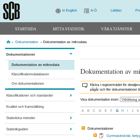
In English
A-Ö
Lättläst
Pr
STARTSIDA
HITTA STATISTIK
VÅRA TJÄNSTER
Dokumentation
Dokumentation av mikrodata
»
»
Dokumentationer
Dokumentation av mikrodata
Dokumentation av mi
Klassifikationsdatabasen
Om dokumentationen
Klicka i registerträdet för deta
pågår och fler dokumentationer lä
Klassifikationer och standarder
Visa dokumentation inom:
Kvalitet och framställning
A
B
C
D
E
F
G
H
I
J
K
Statistiska metoder
Dokumentationer
Statistikguiden
Gymnasieskola: bety