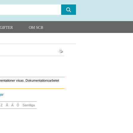
GIFTER
OM SCB
kumentationer visas. Dokumentationsarbetet
gar
Z
Å
Ä
Ö
Samtliga