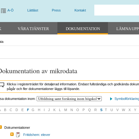
A-Ö
Lättläst
Press
Kontakt
K
VÅRA TJÄNSTER
DOKUMENTATION
LÄMNA UPP
ata
Dokumentation av mikrodata
Klicka i registerträdet för detaljerad information. Endast fullständiga och godkända do
pågår och fler dokumentationer läggs till löpande.
isa dokumentation inom:
Symbolförklarin
A
B
C
D
E
F
G
H
I
J
K
L
M
N
O
P
Q
R
S
T
U
V
W
X
Y
Dokumentationer
Fritidshem: elever