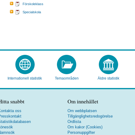
Förskoleklass
Specialskola
Internationell statistik
Temaområden
Äldre statistik
Hitta snabbt
Om innehållet
ontakta oss
Om webbplatsen
resskontakt
Tillgänglighetsredogörelse
tatistikdatabasen
Ordlista
Lönesök
Om kakor (Cookies)
Namnsök
Personuppgifter